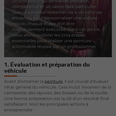
un processus qui demande précision,
compétence et un savoir-faire particulier.
Que ce soit pour redonner vie à un véhicule
ancien ou pour personnaliser une voiture
neuve, chaque étape doit être
soigneusement exécutée. Dans cet article,
nous allons explorer les cinq étapes
essentielles pour réaliser une peinture
automobile réussie par un professionnel.
1. Évaluation et préparation du
véhicule
Avant d'entamer la
peinture
, il est crucial d'évaluer
l'état général du véhicule. Cela inclut l'examen de la
carrosserie, des rayures, des bosses ou de la rouille.
Une bonne préparation est la clé d'un résultat final
satisfaisant. Voici les principales actions à
entreprendre :